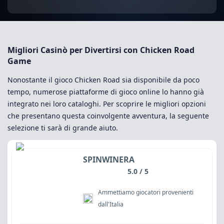
Migliori Casinò per Divertirsi con Chicken Road
Game
Nonostante il gioco Chicken Road sia disponibile da poco
tempo, numerose piattaforme di gioco online lo hanno già
integrato nei loro cataloghi. Per scoprire le migliori opzioni
che presentano questa coinvolgente avventura, la seguente
selezione ti sarà di grande aiuto.
SPINWINERA
5.0 / 5
Ammettiamo giocatori provenienti
dall'Italia