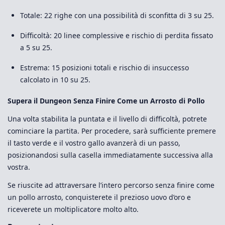
Totale: 22 righe con una possibilità di sconfitta di 3 su 25.
Difficoltà: 20 linee complessive e rischio di perdita fissato
a 5 su 25.
Estrema: 15 posizioni totali e rischio di insuccesso
calcolato in 10 su 25.
Supera il Dungeon Senza Finire Come un Arrosto di Pollo
Una volta stabilita la puntata e il livello di difficoltà, potrete
cominciare la partita. Per procedere, sarà sufficiente premere
il tasto verde e il vostro gallo avanzerà di un passo,
posizionandosi sulla casella immediatamente successiva alla
vostra.
Se riuscite ad attraversare l’intero percorso senza finire come
un pollo arrosto, conquisterete il prezioso uovo d’oro e
riceverete un moltiplicatore molto alto.