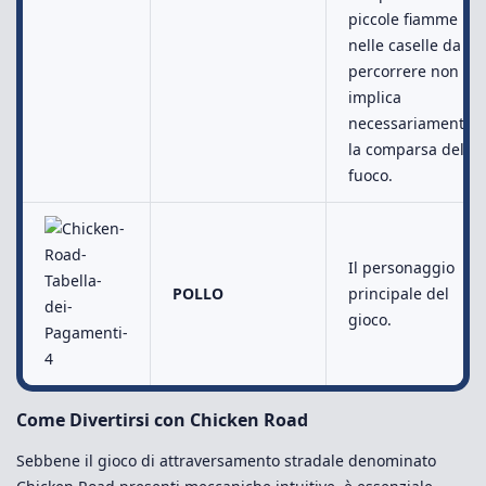
piccole fiamme
nelle caselle da
percorrere non
implica
necessariamente
la comparsa del
fuoco.
Il personaggio
POLLO
principale del
gioco.
Come Divertirsi con Chicken Road
Sebbene il gioco di attraversamento stradale denominato