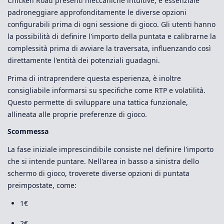
Chicken Road presenti meccaniche intuitive, è essenziale
padroneggiare approfonditamente le diverse opzioni
configurabili prima di ogni sessione di gioco. Gli utenti hanno
la possibilità di definire l'importo della puntata e calibrarne la
complessità prima di avviare la traversata, influenzando così
direttamente l'entità dei potenziali guadagni.
Prima di intraprendere questa esperienza, è inoltre
consigliabile informarsi su specifiche come RTP e volatilità.
Questo permette di sviluppare una tattica funzionale,
allineata alle proprie preferenze di gioco.
Scommessa
La fase iniziale imprescindibile consiste nel definire l'importo
che si intende puntare. Nell'area in basso a sinistra dello
schermo di gioco, troverete diverse opzioni di puntata
preimpostate, come:
1€
2€