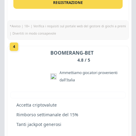
REGISTRAZIONE
*Avviso | 18+ | Verifica i requisiti sul portale web del gestore di giochi a premi
| Divertiti in modo consapevole
4
BOOMERANG-BET
4.8 / 5
Ammettiamo giocatori provenienti
dall'Italia
Accetta criptovalute
Rimborso settimanale del 15%
Tanti jackpot generosi