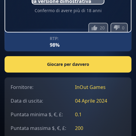
la versione dimostrativa
Confermo di avere più di 18 anni
20
0
RTP:
98%
Giocare per davvero
Fornitore:
InOut Games
Data di uscita:
04 Aprile 2024
Puntata minima $, €, £:
0.1
Puntata massima $, €, £:
200