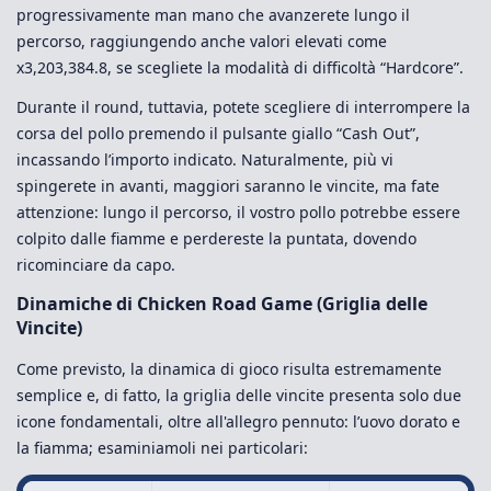
progressivamente man mano che avanzerete lungo il
percorso, raggiungendo anche valori elevati come
x3,203,384.8, se scegliete la modalità di difficoltà “Hardcore”.
Durante il round, tuttavia, potete scegliere di interrompere la
corsa del pollo premendo il pulsante giallo “Cash Out”,
incassando l’importo indicato. Naturalmente, più vi
spingerete in avanti, maggiori saranno le vincite, ma fate
attenzione: lungo il percorso, il vostro pollo potrebbe essere
colpito dalle fiamme e perdereste la puntata, dovendo
ricominciare da capo.
Dinamiche di Chicken Road Game (Griglia delle
Vincite)
Come previsto, la dinamica di gioco risulta estremamente
semplice e, di fatto, la griglia delle vincite presenta solo due
icone fondamentali, oltre all'allegro pennuto: l’uovo dorato e
la fiamma; esaminiamoli nei particolari: