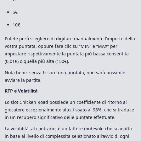
5€
10€
Potete però scegliere di digitare manualmente l’importo della
vostra puntata, oppure fare clic su “MIN” e “MAX” per
impostare rispettivamente la puntata più bassa consentita
(0,01€) o quella più alta (150€).
Nota bene: senza fissare una puntata, non sarà possibile
avviare la partita.
RTP e Volatilità
Lo slot Chicken Road possiede un coefficiente di ritorno al
giocatore eccezionalmente alto, fissato al 98%, che si traduce
in un recupero significativo delle puntate effettuate.
La volatilità, al contrario, è un fattore mutevole che si adatta
in base al livello di complessità selezionato all'avvio di ogni