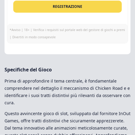
REGISTRAZIONE
*Avviso | 18+ | Verifica i requisiti sul portale web del gestore di giochi a premi
| Divertiti in modo consapevole
Specifiche del Gioco
Prima di approfondire il tema centrale, è fondamentale
comprendere nel dettaglio il meccanismo di Chicken Road e e
identificare i suoi tratti distintivi più rilevanti da osservare con
cura.
Questo avvincente gioco di slot, sviluppato dal fornitore InOut
Games, offre tratti distintivi che sicuramente apprezzerete.
Dal tema innovativo alle animazioni meticolosamente curate,